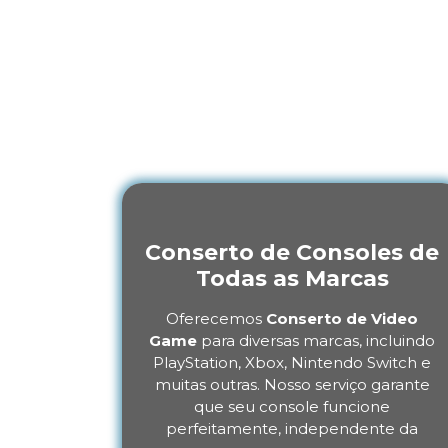
Game no 
Entenda como a
Centenário, Duqu
Conserto de Consoles de
Todas as Marcas
Oferecemos
Conserto de Video
Game
para diversas marcas, incluindo
PlayStation, Xbox, Nintendo Switch e
muitas outras. Nosso serviço garante
que seu console funcione
perfeitamente, independente da