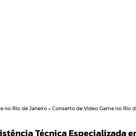
s reparos confiáveis e
 a jogar o mais rápido
 no Rio de Janeiro
»
Conserto de Video Game no Rio de
stência Técnica Especializada 