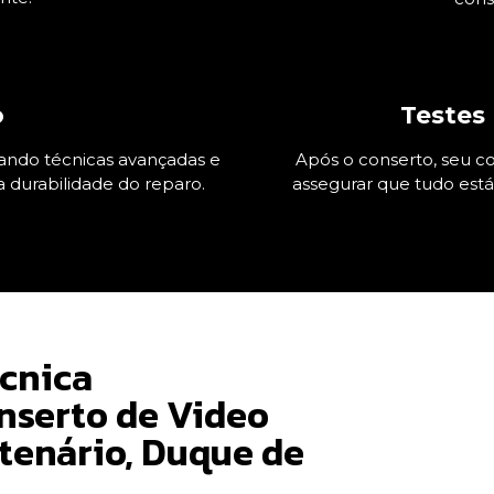
o
Testes 
zando técnicas avançadas e
Após o conserto, seu co
a durabilidade do reparo.
assegurar que tudo est
écnica
nserto de Video
tenário, Duque de