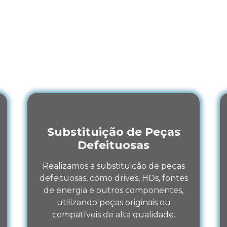
Parque Centenário, Duque de Ca
 nossa
Assistência Técnica em Conserto de Vide
e de Caxias – RJ
pode lhe ajudar com os melhores 
Veja:
Substituição de Peças
Defeituosas
Realizamos a substituição de peças
defeituosas, como drives, HDs, fontes
de energia e outros componentes,
utilizando peças originais ou
compatíveis de alta qualidade.