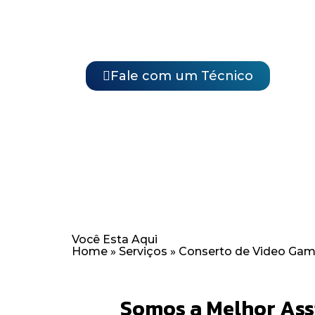
Com anos de experiência, oferecemo
rápidos para garantir que você volte
possível.
Fale com um Técnico
Você Esta Aqui
Home
»
Serviços
»
Conserto de Video Game
Somos a Melhor Assi