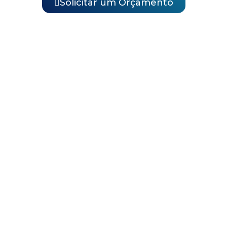
Solicitar um Orçamento
a Técnica
e Centenário,
os os Nossos Serviços de Conse