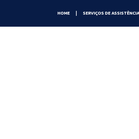
HOME
SERVIÇOS DE ASSISTÊNCI
Game no
 Duque de
s com seu console, nosso
e
é a solução ideal.