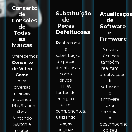
Conserto
Substituição
Atualizaçõ
de
de
de
Consoles
Peças
Software
de
Defeituosas
e
Todas
Firmware
as
Realizamos
Marcas
a
Nossos
substituição
técnicos
Oferecemos
de peças
também
Conserto
defeituosas,
realizam
de Video
como
atualizações
Game
drives,
de
para
HDs,
software
diversas
fontes de
e
marcas,
energia e
firmware
incluindo
outros
para
PlayStation,
componentes,
melhorar
Xbox,
utilizando
o
Nintendo
peças
desempenho
Switch e
originais
do seu
muitas