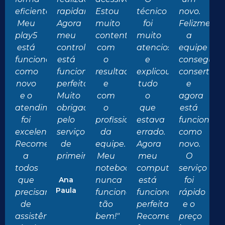
eficiente.
rapidamente.
Estou
técnico
novo.
Meu
Agora
muito
foi
Felizmente
play5
meu
contente
muito
a
está
controle
com
atencioso
equipe
funcionando
está
o
e
conseguiu
como
funcionando
resultado
explicou
consertar
novo
perfeitamente.
e
tudo
e
e o
Muito
com
o
agora
atendimento
obrigado
o
que
está
foi
pelo
profissionalismo
estava
funcionan
excelente.
serviço
da
errado.
como
Recomendo
de
equipe.
Agora
novo.
a
primeira!"
Meu
meu
O
todos
notebook
computador
serviço
que
Ana
nunca
está
foi
Paula
precisam
funcionou
funcionando
rápido
de
tão
perfeitamente.
e o
assistência
bem!"
Recomendo
preço