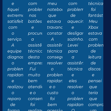
e
com
meu
com
técnica
fiquei
problemas
notebook
problemas
foi
extremamente
nos
que
de
fantástica.
satisfeito
botões
estava
aquecimento
Meu
com
e
travando
e
Xbox
o
procurei
constantemente.
desligando
estava
serviço.
a
A
sozinho.
com
A
assistência
assistência
Levei
problemas
equipe
técnica
técnica
para
de
diagnosticou
desta
conseguiu
a
leitura
o
empresa.
resolver
assistência
de
problema
Fui
o
técnica
discos
rapidamente
muito
problema
e
e
e
bem
rapidamente
eles
pensei
realizou
atendido
e o
resolveram
que
o
e o
custo
o
teria
reparo
conserto
foi
problema
que
de
foi
bem
rapidamente.
comprar
forma
realizado
acessível.
O
um