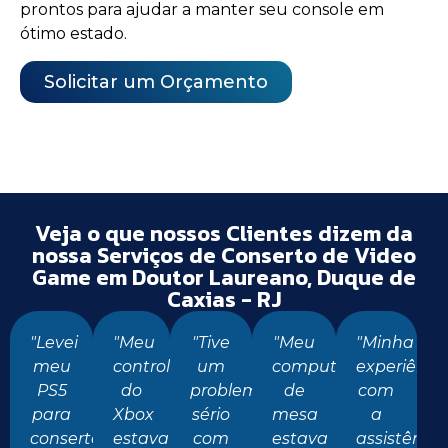
prontos para ajudar a manter seu console em
ótimo estado.
Solicitar um Orçamento
Veja o que nossos Clientes dizem da
nossa Serviços de Conserto de Video
Game em Doutor Laureano, Duque de
Caxias - RJ
"Levei
"Meu
"Tive
"Meu
"Minha
meu
controle
um
computador
experiênci
PS5
do
problema
de
com
para
Xbox
sério
mesa
a
conserto
estava
com
estava
assistência