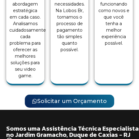
abordagem
necessidades.
funcionando
estratégica
Na Lobos Br,
como novos e
em cada caso.
tornamos o
que você
Analisamos
processo de
tenha a
cuidadosamente
pagamento
melhor
cada
tão simples
experiência
problema para
quanto
possível.
oferecer as
possível.
melhores
soluções para
seu video
game.
Solicitar um Orçamento
Somos uma Assistência Técnica Especialista
no Jardim Gramacho, Duque de Caxias - RJ