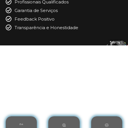
Profissionais Qualificados
Garantia de Serviços
Feedback Positivo
Transparência e Honestidade
Conheça Todos os Nossos Serviços de
Conserto de Video Game no Jardim
Gramacho, Duque de Caxias - RJ
Entenda como a nossa
Assistência Técnica em
Conserto de Video Game no Jardim Gramacho,
Duque de Caxias – RJ
pode lhe ajudar com os melhores
serviços técnicos. Veja: