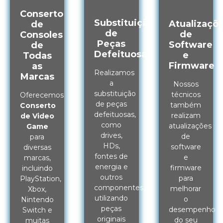
Conserto
Substituição
Atualizaçõ
de
de
de
Consoles
Peças
Software
de
Defeituosas
e
Todas
Firmware
as
Realizamos
Marcas
a
Nossos
substituição
técnicos
Oferecemos
de peças
também
Conserto
defeituosas,
realizam
de Video
como
atualizações
Game
drives,
de
para
HDs,
software
diversas
fontes de
e
marcas,
energia e
firmware
incluindo
outros
para
PlayStation,
componentes,
melhorar
Xbox,
utilizando
o
Nintendo
peças
desempenho
Switch e
originais
do seu
muitas