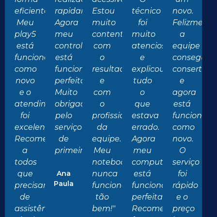
eficiente.
rapidamente.
Estou
técnico
novo.
Meu
Agora
muito
foi
Felizmente
play5
meu
contente
muito
a
está
controle
com
atencioso
equipe
funcionando
está
o
e
conseguiu
como
funcionando
resultado
explicou
consertar
novo
perfeitamente.
e
tudo
e
e o
Muito
com
o
agora
atendimento
obrigado
o
que
está
foi
pelo
profissionalismo
estava
funcionan
excelente.
serviço
da
errado.
como
Recomendo
de
equipe.
Agora
novo.
a
primeira!"
Meu
meu
O
todos
notebook
computador
serviço
que
Ana
nunca
está
foi
Paula
precisam
funcionou
funcionando
rápido
de
tão
perfeitamente.
e o
assistência
bem!"
Recomendo
preço