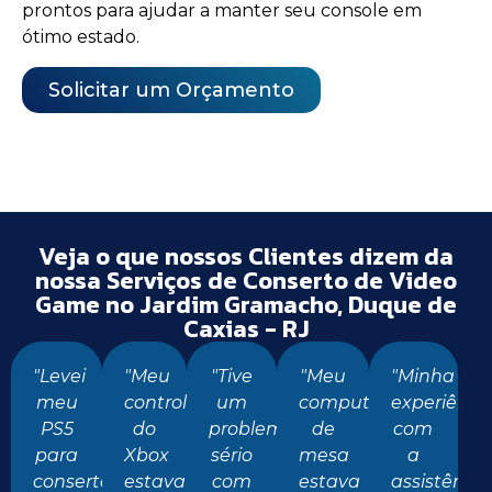
prontos para ajudar a manter seu console em
ótimo estado.
Solicitar um Orçamento
Veja o que nossos Clientes dizem da
nossa Serviços de Conserto de Video
Game no Jardim Gramacho, Duque de
Caxias - RJ
"Levei
"Meu
"Tive
"Meu
"Minha
meu
controle
um
computador
experiênci
PS5
do
problema
de
com
para
Xbox
sério
mesa
a
conserto
estava
com
estava
assistência