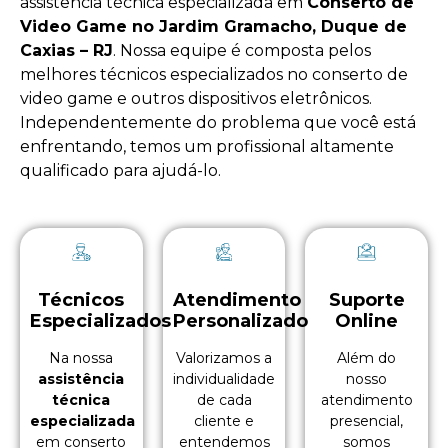
assistência técnica especializada em
Conserto de
Video Game no Jardim Gramacho, Duque de
Caxias – RJ
. Nossa equipe é composta pelos
melhores técnicos especializados no
conserto de
video game
e outros dispositivos eletrônicos.
Independentemente do problema que você está
enfrentando, temos um profissional altamente
qualificado para ajudá-lo.
Técnicos
Atendimento
Suporte
Especializados
Personalizado
Online
Na nossa
Valorizamos a
Além do
assistência
individualidade
nosso
técnica
de cada
atendimento
especializada
cliente e
presencial,
em conserto
entendemos
somos