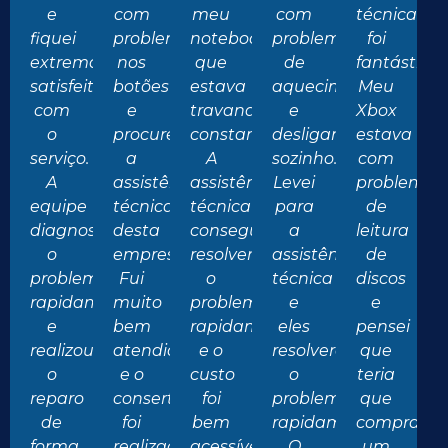
e
com
meu
com
técnica
fiquei
problemas
notebook
problemas
foi
extremamente
nos
que
de
fantástica.
satisfeito
botões
estava
aquecimento
Meu
com
e
travando
e
Xbox
o
procurei
constantemente.
desligando
estava
serviço.
a
A
sozinho.
com
A
assistência
assistência
Levei
problemas
equipe
técnica
técnica
para
de
diagnosticou
desta
conseguiu
a
leitura
o
empresa.
resolver
assistência
de
problema
Fui
o
técnica
discos
rapidamente
muito
problema
e
e
e
bem
rapidamente
eles
pensei
realizou
atendido
e o
resolveram
que
o
e o
custo
o
teria
reparo
conserto
foi
problema
que
de
foi
bem
rapidamente.
comprar
forma
realizado
acessível.
O
um