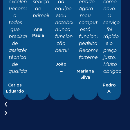
excelente.
serviço
da
errado.
como
Recomendo
de
equipe.
Agora
novo.
a
primeira!"
Meu
meu
O
todos
notebook
computador
serviço
que
Ana
nunca
está
foi
Paula
precisam
funcionou
funcionando
rápido
de
tão
perfeitamente.
e o
assistência
bem!"
Recomendo
preço
técnica
fortemente!"
justo.
de
João
Muito
L.
qualidade!"
Mariana
obrigado!"
Silva
Carlos
Pedro
Eduardo
A.