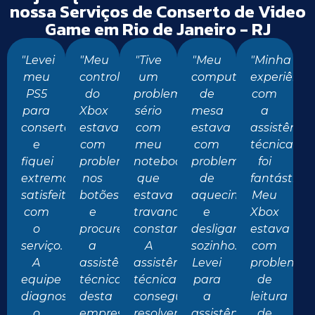
nossa Serviços de Conserto de Video
Game em Rio de Janeiro - RJ
"Levei
"Meu
"Tive
"Meu
"Minha
meu
controle
um
computador
experiênci
PS5
do
problema
de
com
para
Xbox
sério
mesa
a
conserto
estava
com
estava
assistência
e
com
meu
com
técnica
fiquei
problemas
notebook
problemas
foi
extremamente
nos
que
de
fantástica.
satisfeito
botões
estava
aquecimento
Meu
com
e
travando
e
Xbox
o
procurei
constantemente.
desligando
estava
serviço.
a
A
sozinho.
com
A
assistência
assistência
Levei
problemas
equipe
técnica
técnica
para
de
diagnosticou
desta
conseguiu
a
leitura
o
empresa.
resolver
assistência
de