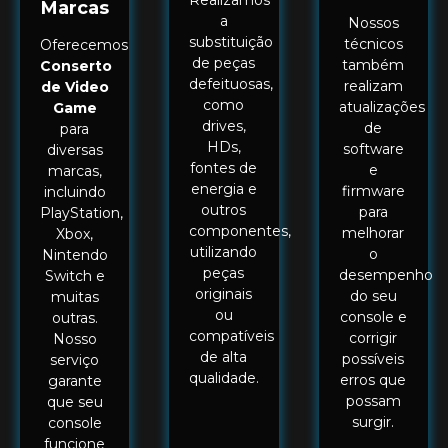
Realizamos
Marcas
a
Nossos
substituição
técnicos
Oferecemos
de peças
também
Conserto
defeituosas,
realizam
de Video
como
atualizações
Game
drives,
de
para
HDs,
software
diversas
fontes de
e
marcas,
energia e
firmware
incluindo
outros
para
PlayStation,
componentes,
melhorar
Xbox,
utilizando
o
Nintendo
peças
desempenho
Switch e
originais
do seu
muitas
ou
console e
outras.
compatíveis
corrigir
Nosso
de alta
possíveis
serviço
qualidade.
erros que
garante
possam
que seu
surgir.
console
funcione