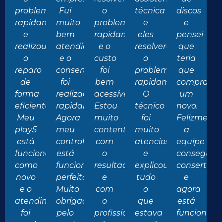
problema
Fui
o
técnica
discos
rapidamente
muito
problema
e
e
e
bem
rapidamente
eles
pensei
realizou
atendido
e o
resolveram
que
o
e o
custo
o
teria
reparo
conserto
foi
problema
que
de
foi
bem
rapidamente.
comprar
forma
realizado
acessível.
O
um
eficiente.
rapidamente.
Estou
técnico
novo.
Meu
Agora
muito
foi
Felizmente
play5
meu
contente
muito
a
está
controle
com
atencioso
equipe
funcionando
está
o
e
conseguiu
como
funcionando
resultado
explicou
consertar
novo
perfeitamente.
e
tudo
e
e o
Muito
com
o
agora
atendimento
obrigado
o
que
está
foi
pelo
profissionalismo
estava
funcionan