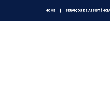
HOME
SERVIÇOS DE ASSISTÊNCI
deo Game
Meriti - RJ
s com seu console, nosso
e
é a solução ideal.
s reparos confiáveis e