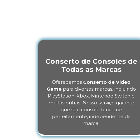
Vide
Entenda como a
João de Merit
Conserto de Consoles de
Todas as Marcas
Oferecemos
Conserto de Video
Game
para diversas marcas, incluindo
PlayStation, Xbox, Nintendo Switch e
muitas outras. Nosso serviço garante
que seu console funcione
perfeitamente, independente da
marca.