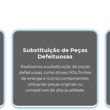
o Game em São João de Meriti
 nossa
Assistência Técnica em Conserto de Vi
i – RJ
pode lhe ajudar com os melhores serviços t
Substituição de Peças
Defeituosas
Realizamos a substituição de peças
defeituosas, como drives, HDs, fontes
de energia e outros componentes,
utilizando peças originais ou
compatíveis de alta qualidade.