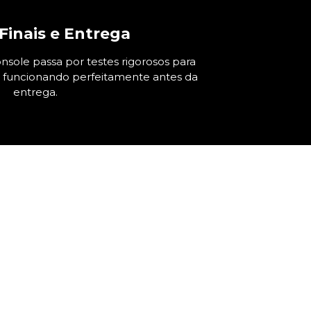
Finais e Entrega
nsole passa por testes rigorosos para
á funcionando perfeitamente antes da
entrega.