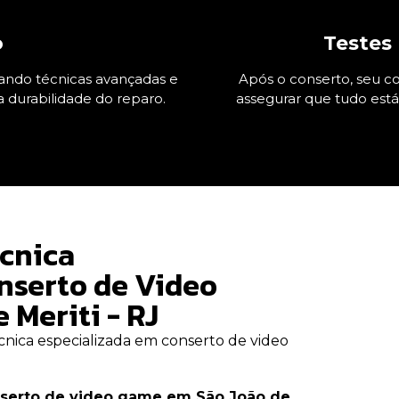
o
Testes 
zando técnicas avançadas e
Após o conserto, seu co
a durabilidade do reparo.
assegurar que tudo est
écnica
nserto de Video
Meriti - RJ
técnica especializada em conserto de video
serto de video game em São João de