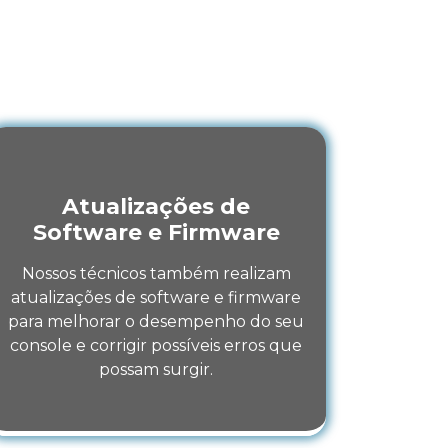
 - RJ
deo Game em São
écnicos. Veja:
Atualizações de
Software e Firmware
Nossos técnicos também realizam
atualizações de software e firmware
para melhorar o desempenho do seu
console e corrigir possíveis erros que
possam surgir.