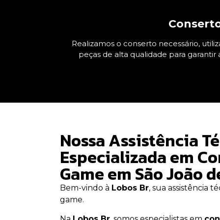
Consert
Realizamos o conserto necessário, utili
peças de alta qualidade para garantir 
Nossa Assistência T
Especializada em Co
Game em São João de 
Bem-vindo à
Lobos Br
, sua assistência 
game.
Na
Lobos Br
, somos especialistas em
con