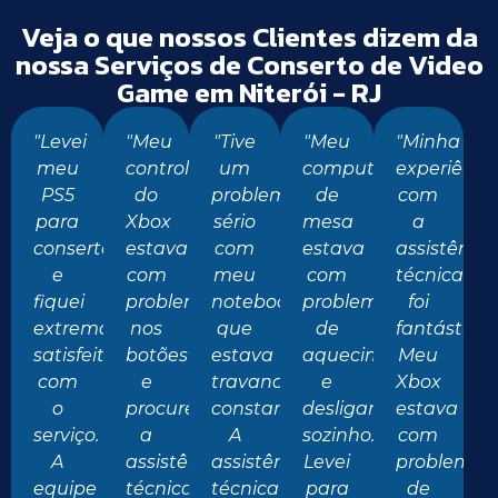
Veja o que nossos Clientes dizem da
nossa Serviços de Conserto de Video
Game em Niterói - RJ
"Levei
"Meu
"Tive
"Meu
"Minha
meu
controle
um
computador
experiênci
PS5
do
problema
de
com
para
Xbox
sério
mesa
a
conserto
estava
com
estava
assistência
e
com
meu
com
técnica
fiquei
problemas
notebook
problemas
foi
extremamente
nos
que
de
fantástica.
satisfeito
botões
estava
aquecimento
Meu
com
e
travando
e
Xbox
o
procurei
constantemente.
desligando
estava
serviço.
a
A
sozinho.
com
A
assistência
assistência
Levei
problemas
equipe
técnica
técnica
para
de