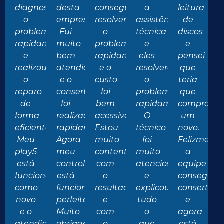
diagnosticou
desta
conseguiu
a
leitura
o
empresa.
resolver
assistência
de
problema
Fui
o
técnica
discos
rapidamente
muito
problema
e
e
e
bem
rapidamente
eles
pensei
realizou
atendido
e o
resolveram
que
o
e o
custo
o
teria
reparo
conserto
foi
problema
que
de
foi
bem
rapidamente.
comprar
forma
realizado
acessível.
O
um
eficiente.
rapidamente.
Estou
técnico
novo.
Meu
Agora
muito
foi
Felizmente
play5
meu
contente
muito
a
está
controle
com
atencioso
equipe
funcionando
está
o
e
conseguiu
como
funcionando
resultado
explicou
consertar
novo
perfeitamente.
e
tudo
e
e o
Muito
com
o
agora
atendimento
obrigado
o
que
está