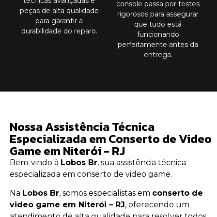
técnicas avançadas e
console passa por testes
peças de alta qualidade
rigorosos para assegurar
para garantir a
que tudo está
durabilidade do reparo.
funcionando
perfeitamente antes da
entrega.
Nossa Assistência Técnica
Especializada em Conserto de Video
Game em Niterói - RJ
Bem-vindo à
Lobos Br
, sua assistência técnica
especializada em conserto de video game.
Na
Lobos Br
, somos especialistas em
conserto de
video game em Niterói – RJ
, oferecendo um
atendimento de alta qualidade para resolver todos