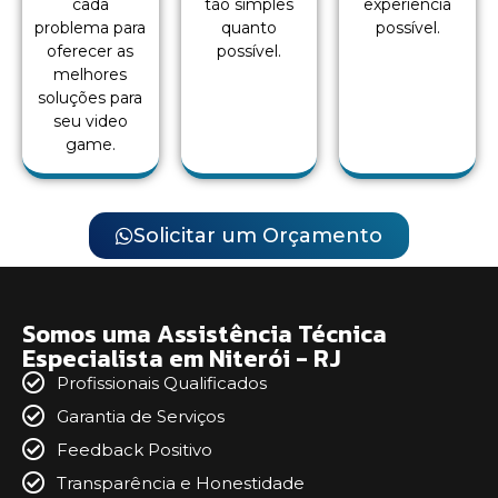
cada
tão simples
experiência
problema para
quanto
possível.
oferecer as
possível.
melhores
soluções para
seu video
game.
Solicitar um Orçamento
Somos uma Assistência Técnica
Especialista em Niterói - RJ
Profissionais Qualificados
Garantia de Serviços
Feedback Positivo
Transparência e Honestidade