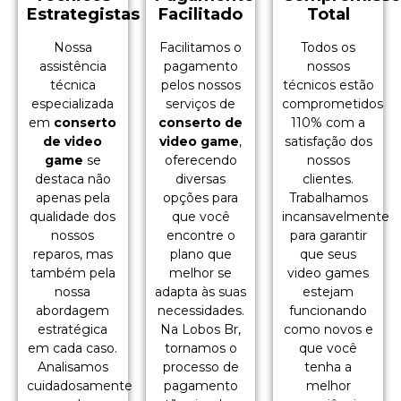
Estrategistas
Facilitado
Total
Nossa
Facilitamos o
Todos os
assistência
pagamento
nossos
técnica
pelos nossos
técnicos estão
especializada
serviços de
comprometidos
em
conserto
conserto de
110% com a
de video
video game
,
satisfação dos
game
se
oferecendo
nossos
destaca não
diversas
clientes.
apenas pela
opções para
Trabalhamos
qualidade dos
que você
incansavelmente
nossos
encontre o
para garantir
reparos, mas
plano que
que seus
também pela
melhor se
video games
nossa
adapta às suas
estejam
abordagem
necessidades.
funcionando
estratégica
Na Lobos Br,
como novos e
em cada caso.
tornamos o
que você
Analisamos
processo de
tenha a
cuidadosamente
pagamento
melhor