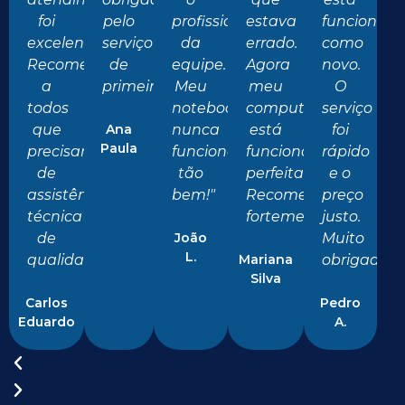
foi
pelo
profissionalismo
estava
funcionan
excelente.
serviço
da
errado.
como
Recomendo
de
equipe.
Agora
novo.
a
primeira!"
Meu
meu
O
todos
notebook
computador
serviço
que
Ana
nunca
está
foi
Paula
precisam
funcionou
funcionando
rápido
de
tão
perfeitamente.
e o
assistência
bem!"
Recomendo
preço
técnica
fortemente!"
justo.
de
João
Muito
L.
qualidade!"
Mariana
obrigado!"
Silva
Carlos
Pedro
Eduardo
A.