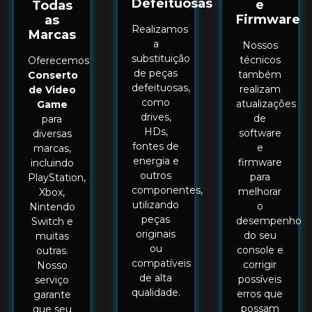
Defeituosas
e
Todas
Firmware
as
Realizamos
Marcas
a
Nossos
substituição
técnicos
Oferecemos
de peças
também
Conserto
defeituosas,
realizam
de Video
como
atualizações
Game
drives,
de
para
HDs,
software
diversas
fontes de
e
marcas,
energia e
firmware
incluindo
outros
para
PlayStation,
componentes,
melhorar
Xbox,
utilizando
o
Nintendo
peças
desempenho
Switch e
originais
do seu
muitas
ou
console e
outras.
compatíveis
corrigir
Nosso
de alta
possíveis
serviço
qualidade.
erros que
garante
possam
que seu