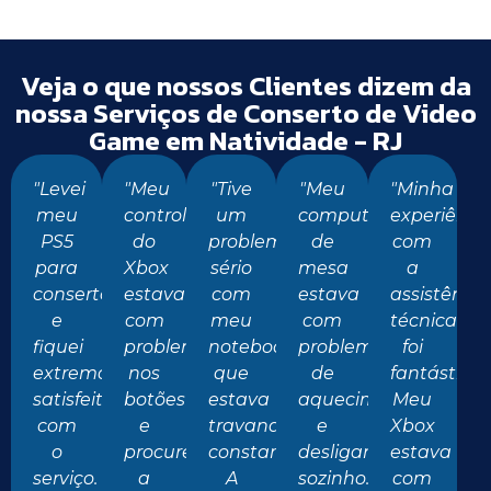
Veja o que nossos Clientes dizem da
nossa Serviços de Conserto de Video
Game em Natividade - RJ
"Levei
"Meu
"Tive
"Meu
"Minha
meu
controle
um
computador
experiênci
PS5
do
problema
de
com
para
Xbox
sério
mesa
a
conserto
estava
com
estava
assistência
e
com
meu
com
técnica
fiquei
problemas
notebook
problemas
foi
extremamente
nos
que
de
fantástica.
satisfeito
botões
estava
aquecimento
Meu
com
e
travando
e
Xbox
o
procurei
constantemente.
desligando
estava
serviço.
a
A
sozinho.
com