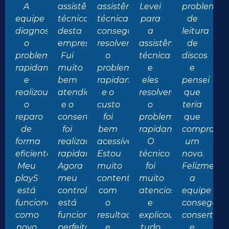
A
assistência
assistência
Levei
problemas
equipe
técnica
técnica
para
de
diagnosticou
desta
conseguiu
a
leitura
o
empresa.
resolver
assistência
de
problema
Fui
o
técnica
discos
rapidamente
muito
problema
e
e
e
bem
rapidamente
eles
pensei
realizou
atendido
e o
resolveram
que
o
e o
custo
o
teria
reparo
conserto
foi
problema
que
de
foi
bem
rapidamente.
comprar
forma
realizado
acessível.
O
um
eficiente.
rapidamente.
Estou
técnico
novo.
Meu
Agora
muito
foi
Felizmente
play5
meu
contente
muito
a
está
controle
com
atencioso
equipe
funcionando
está
o
e
conseguiu
como
funcionando
resultado
explicou
consertar
novo
perfeitamente.
e
tudo
e