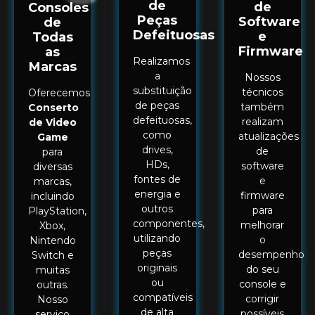
de
de
Consoles
Peças
Software
de
Defeituosas
e
Todas
Firmware
as
Realizamos
Marcas
a
Nossos
substituição
técnicos
Oferecemos
de peças
também
Conserto
defeituosas,
realizam
de Video
como
atualizações
Game
drives,
de
para
HDs,
software
diversas
fontes de
e
marcas,
energia e
firmware
incluindo
outros
para
PlayStation,
componentes,
melhorar
Xbox,
utilizando
o
Nintendo
peças
desempenho
Switch e
originais
do seu
muitas
ou
console e
outras.
compatíveis
corrigir
Nosso
de alta
possíveis
serviço