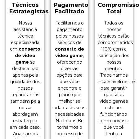
Técnicos
Pagamento
Compromiss
Estrategistas
Facilitado
Total
Nossa
Facilitamos o
Todos os
assistência
pagamento
nossos
técnica
pelos nossos
técnicos estão
especializada
serviços de
comprometidos
em
conserto
conserto de
110% com a
de video
video game
,
satisfação dos
game
se
oferecendo
nossos
destaca não
diversas
clientes.
apenas pela
opções para
Trabalhamos
qualidade dos
que você
incansavelmente
nossos
encontre o
para garantir
reparos, mas
plano que
que seus
também pela
melhor se
video games
nossa
adapta às suas
estejam
abordagem
necessidades.
funcionando
estratégica
Na Lobos Br,
como novos e
em cada caso.
tornamos o
que você
Analisamos
processo de
tenha a