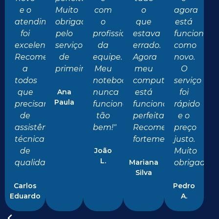
e o
Muito
com
o
agora
atendimento
obrigado
o
que
está
foi
pelo
profissionalismo
estava
funcionan
excelente.
serviço
da
errado.
como
Recomendo
de
equipe.
Agora
novo.
a
primeira!"
Meu
meu
O
todos
notebook
computador
serviço
que
Ana
nunca
está
foi
Paula
precisam
funcionou
funcionando
rápido
de
tão
perfeitamente.
e o
assistência
bem!"
Recomendo
preço
técnica
fortemente!"
justo.
de
João
Muito
L.
qualidade!"
Mariana
obrigado!"
Silva
Carlos
Pedro
Eduardo
A.