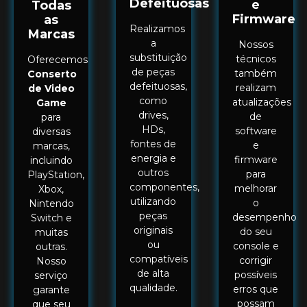
Defeituosas
e
Todas
Firmware
as
Realizamos
Marcas
a
Nossos
substituição
técnicos
Oferecemos
de peças
também
Conserto
defeituosas,
realizam
de Video
como
atualizações
Game
drives,
de
para
HDs,
software
diversas
fontes de
e
marcas,
energia e
firmware
incluindo
outros
para
PlayStation,
componentes,
melhorar
Xbox,
utilizando
o
Nintendo
peças
desempenho
Switch e
originais
do seu
muitas
ou
console e
outras.
compatíveis
corrigir
Nosso
de alta
possíveis
serviço
qualidade.
erros que
garante
possam
que seu