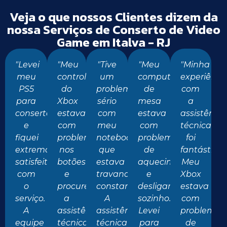
Veja o que nossos Clientes dizem da
nossa Serviços de Conserto de Video
Game em Italva - RJ
"Levei
"Meu
"Tive
"Meu
"Minha
meu
controle
um
computador
experiênci
PS5
do
problema
de
com
para
Xbox
sério
mesa
a
conserto
estava
com
estava
assistência
e
com
meu
com
técnica
fiquei
problemas
notebook
problemas
foi
extremamente
nos
que
de
fantástica.
satisfeito
botões
estava
aquecimento
Meu
com
e
travando
e
Xbox
o
procurei
constantemente.
desligando
estava
serviço.
a
A
sozinho.
com
A
assistência
assistência
Levei
problemas
equipe
técnica
técnica
para
de