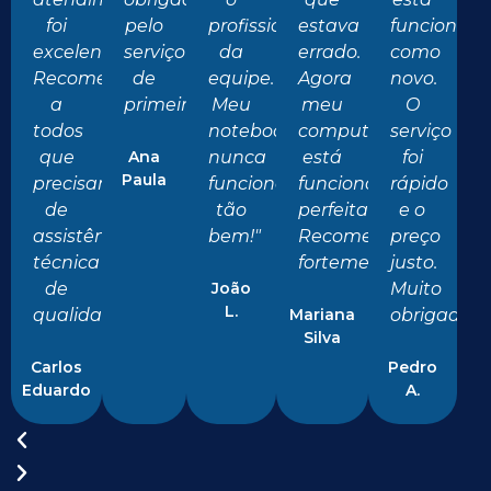
foi
pelo
profissionalismo
estava
funcionan
excelente.
serviço
da
errado.
como
Recomendo
de
equipe.
Agora
novo.
a
primeira!"
Meu
meu
O
todos
notebook
computador
serviço
que
Ana
nunca
está
foi
Paula
precisam
funcionou
funcionando
rápido
de
tão
perfeitamente.
e o
assistência
bem!"
Recomendo
preço
técnica
fortemente!"
justo.
de
João
Muito
L.
qualidade!"
Mariana
obrigado!"
Silva
Carlos
Pedro
Eduardo
A.