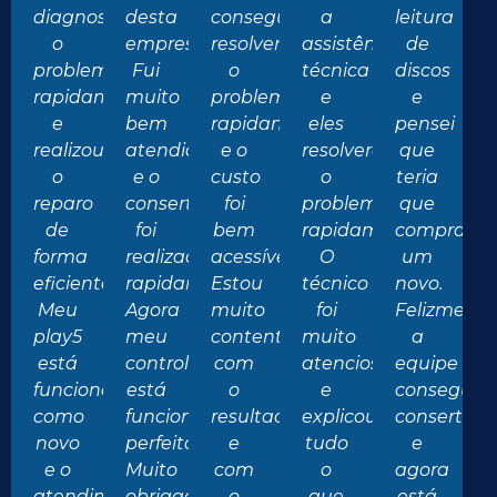
diagnosticou
desta
conseguiu
a
leitura
o
empresa.
resolver
assistência
de
problema
Fui
o
técnica
discos
rapidamente
muito
problema
e
e
e
bem
rapidamente
eles
pensei
realizou
atendido
e o
resolveram
que
o
e o
custo
o
teria
reparo
conserto
foi
problema
que
de
foi
bem
rapidamente.
comprar
forma
realizado
acessível.
O
um
eficiente.
rapidamente.
Estou
técnico
novo.
Meu
Agora
muito
foi
Felizmente
play5
meu
contente
muito
a
está
controle
com
atencioso
equipe
funcionando
está
o
e
conseguiu
como
funcionando
resultado
explicou
consertar
novo
perfeitamente.
e
tudo
e
e o
Muito
com
o
agora
atendimento
obrigado
o
que
está