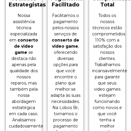
Estrategistas
Facilitado
Total
Nossa
Facilitamos o
Todos os
assistência
pagamento
nossos
técnica
pelos nossos
técnicos estão
especializada
serviços de
comprometidos
em
conserto
conserto de
110% com a
de video
video game
,
satisfação dos
game
se
oferecendo
nossos
destaca não
diversas
clientes.
apenas pela
opções para
Trabalhamos
qualidade dos
que você
incansavelmente
nossos
encontre o
para garantir
reparos, mas
plano que
que seus
também pela
melhor se
video games
nossa
adapta às suas
estejam
abordagem
necessidades.
funcionando
estratégica
Na Lobos Br,
como novos e
em cada caso.
tornamos o
que você
Analisamos
processo de
tenha a
cuidadosamente
pagamento
melhor