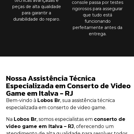
técnicas avançadas e
console passa por testes
peças de alta qualidade
rigorosos para assegurar
para garantir a
que tudo está
durabilidade do reparo.
funcionando
perfeitamente antes da
entrega.
Nossa Assistência Técnica
Especializada em Conserto de Video
Game em Italva - RJ
Bem-vindo à
Lobos Br
, sua assistência técnica
especializada em conserto de video game.
Na
Lobos Br
, somos especialistas em
conserto de
video game em Italva – RJ
, oferecendo um
atendimento de alta qualidade para resolver todos