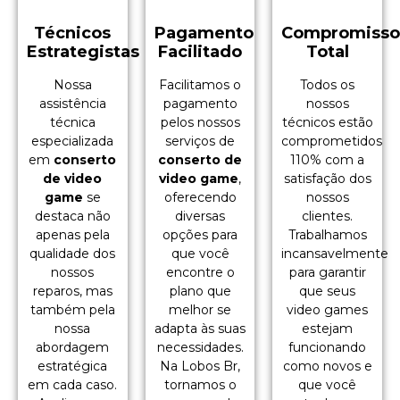
Técnicos
Pagamento
Compromiss
Estrategistas
Facilitado
Total
Nossa
Facilitamos o
Todos os
assistência
pagamento
nossos
técnica
pelos nossos
técnicos estão
especializada
serviços de
comprometidos
em
conserto
conserto de
110% com a
de video
video game
,
satisfação dos
game
se
oferecendo
nossos
destaca não
diversas
clientes.
apenas pela
opções para
Trabalhamos
qualidade dos
que você
incansavelmente
nossos
encontre o
para garantir
reparos, mas
plano que
que seus
também pela
melhor se
video games
nossa
adapta às suas
estejam
abordagem
necessidades.
funcionando
estratégica
Na Lobos Br,
como novos e
em cada caso.
tornamos o
que você