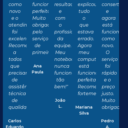
como
funcionando
resultado
explicou
consertar
novo
perfeitamente.
e
tudo
e
e o
Muito
com
o
agora
atendimento
obrigado
o
que
está
foi
pelo
profissionalismo
estava
funcionan
excelente.
serviço
da
errado.
como
Recomendo
de
equipe.
Agora
novo.
a
primeira!"
Meu
meu
O
todos
notebook
computador
serviço
que
Ana
nunca
está
foi
Paula
precisam
funcionou
funcionando
rápido
de
tão
perfeitamente.
e o
assistência
bem!"
Recomendo
preço
técnica
fortemente!"
justo.
de
João
Muito
L.
qualidade!"
Mariana
obrigado!"
Silva
Carlos
Pedro
Eduardo
A.