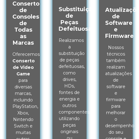
Conserto
Substituição
Atualizaçõ
de
de
de
Consoles
Peças
Software
de
Defeituosas
e
Todas
Firmware
as
Realizamos
Marcas
a
Nossos
substituição
técnicos
Oferecemos
de peças
também
Conserto
defeituosas,
realizam
de Video
como
atualizações
Game
drives,
de
para
HDs,
software
diversas
fontes de
e
marcas,
energia e
firmware
incluindo
outros
para
PlayStation,
componentes,
melhorar
Xbox,
utilizando
o
Nintendo
peças
desempenho
Switch e
originais
do seu
muitas
ou
console e