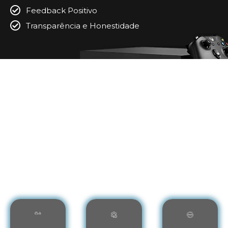
Feedback Positivo
Transparência e Honestidade
Conheça Todos os Nossos Serviços
de Conserto de Video Game em
Conceição de Macabu - RJ
Entenda como a nossa
Assistência Técnica em
Conserto de Video Game em Conceição de
Macabu – RJ
pode lhe ajudar com os melhores
serviços técnicos. Veja: