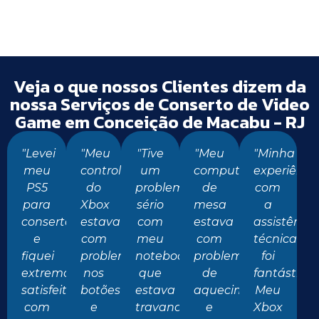
Veja o que nossos Clientes dizem da
nossa Serviços de Conserto de Video
Game em Conceição de Macabu - RJ
"Levei
"Meu
"Tive
"Meu
"Minha
meu
controle
um
computador
experiênci
PS5
do
problema
de
com
para
Xbox
sério
mesa
a
conserto
estava
com
estava
assistência
e
com
meu
com
técnica
fiquei
problemas
notebook
problemas
foi
extremamente
nos
que
de
fantástica.
satisfeito
botões
estava
aquecimento
Meu
com
e
travando
e
Xbox