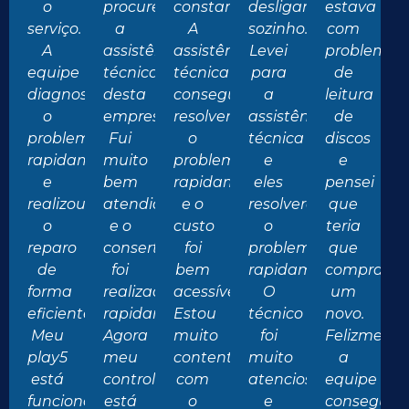
o
procurei
constantemente.
desligando
estava
serviço.
a
A
sozinho.
com
A
assistência
assistência
Levei
problemas
equipe
técnica
técnica
para
de
diagnosticou
desta
conseguiu
a
leitura
o
empresa.
resolver
assistência
de
problema
Fui
o
técnica
discos
rapidamente
muito
problema
e
e
e
bem
rapidamente
eles
pensei
realizou
atendido
e o
resolveram
que
o
e o
custo
o
teria
reparo
conserto
foi
problema
que
de
foi
bem
rapidamente.
comprar
forma
realizado
acessível.
O
um
eficiente.
rapidamente.
Estou
técnico
novo.
Meu
Agora
muito
foi
Felizmente
play5
meu
contente
muito
a
está
controle
com
atencioso
equipe
funcionando
está
o
e
conseguiu